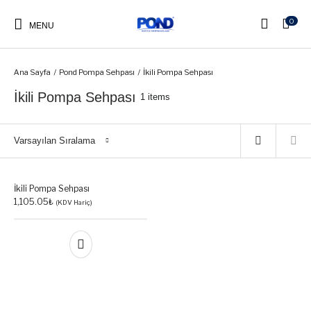
0
MENU
Ana Sayfa
/
Pond Pompa Sehpası
/
İkili Pompa Sehpası
İkili Pompa Sehpası
1 items
Pond Kapak
Pond Merdiven
Pond Makine Dairesi
Pond Fiber Havuzlar
Varsayılan Sıralama
Pond Ayak Yıkama
Küveti
İkili Pompa Sehpası
1,105.05
₺
(KDV Hariç)