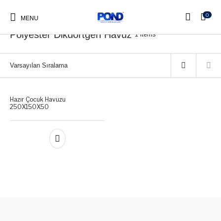
0
Ana Sayfa
/
Pond Fiber Havuzlar
/
Polyester Dikdörtgen Havuz
MENU
Polyester Dikdörtgen Havuz
1 items
Pond Kapak
Pond Merdiven
Pond Makine Dairesi
Pond Fiber Havuzlar
Hazır Çocuk Havuzu
250X150X50
Pond Ayak Yıkama
Küveti