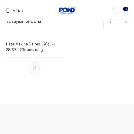
0
Ana Sayfa
/
Ürün gönderim sınıfları
/
MD KÜÇÜK
MENU
Hazır Makine Dairesi (Küçük)
Pond Kapak
Pond Merdiven
Pond Makine Dairesi
Pond Fiber Havuzlar
28,634.23
₺
(KDV Hariç)
Pond Ayak Yıkama
Küveti